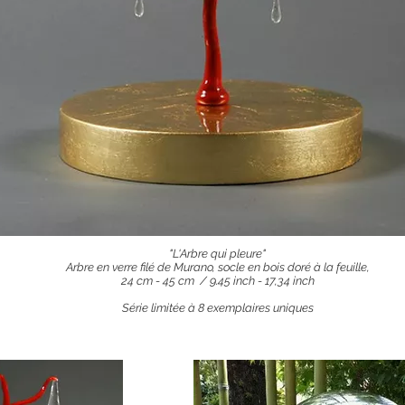
"L'Arbre qui pleure"
Arbre en verre filé de Murano, socle en bois doré à la feuille,
24 cm - 45 cm / 9.45 inch - 17,34 inch
Série limitée à 8 exemplaires uniques