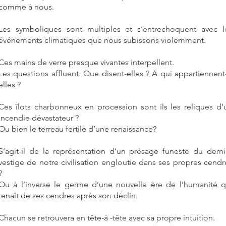
comme à nous.
Les symboliques sont multiples et s’entrechoquent avec l
événements climatiques que nous subissons violemment.
Ces mains de verre presque vivantes interpellent.
Les questions affluent. Que disent-elles ? A qui appartiennent-
elles ?
Ces îlots charbonneux en procession sont ils les reliques d’
incendie dévastateur ?
Ou bien le terreau fertile d’une renaissance?
S’agit-il de la représentation d’un présage funeste du derni
vestige de notre civilisation engloutie dans ses propres cendr
?
Ou à l’inverse le germe d’une nouvelle ère de l’humanité q
renaît de ses cendres après son déclin.
Chacun se retrouvera en tête-à -tête avec sa propre intuition.