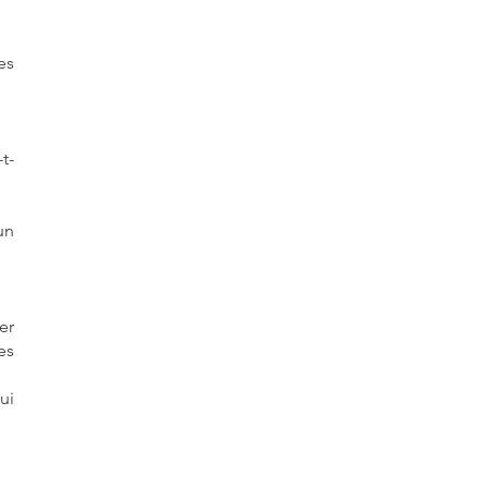
es
t-
un
er
es
ui