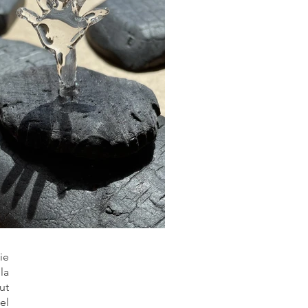
ie
la
ut
el